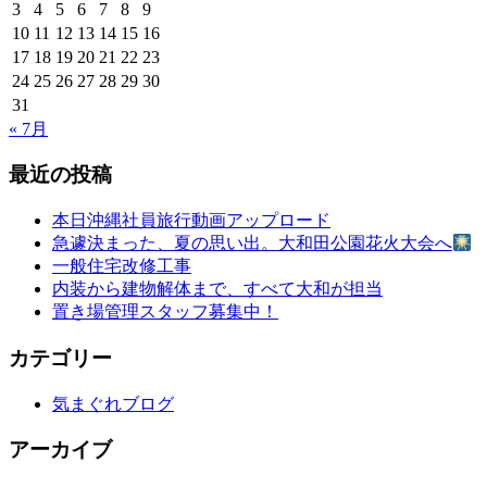
ー
3
4
5
6
7
8
9
シ
10
11
12
13
14
15
16
17
18
19
20
21
22
23
ョ
24
25
26
27
28
29
30
ン
31
« 7月
最近の投稿
本日沖縄社員旅行動画アップロード
急遽決まった、夏の思い出。大和田公園花火大会へ
一般住宅改修工事
内装から建物解体まで、すべて大和が担当
置き場管理スタッフ募集中！
カテゴリー
気まぐれブログ
アーカイブ