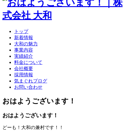
ン
ツ
へ
ス
キ
トップ
ッ
新着情報
プ
大和の魅力
事業内容
実績紹介
料金について
会社概要
採用情報
気まぐれブログ
お問い合わせ
おはようございます！
おはようございます！
どーも！大和の兼村です！！