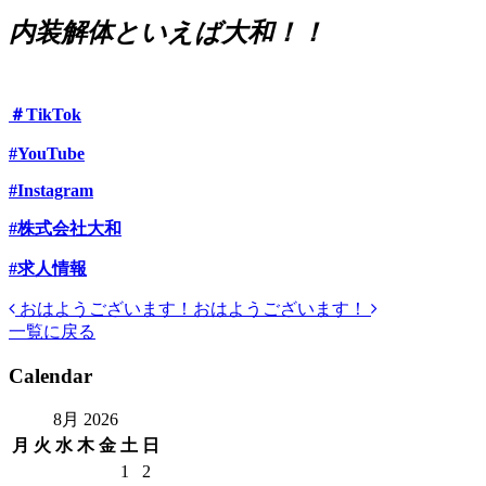
内装解体といえば大和！！
＃TikTok
#YouTube
#Instagram
#株式会社大和
#求人情報
おはようございます！
おはようございます！
投
一覧に戻る
稿
Calendar
ナ
ビ
8月 2026
月
火
水
木
金
土
日
ゲ
1
2