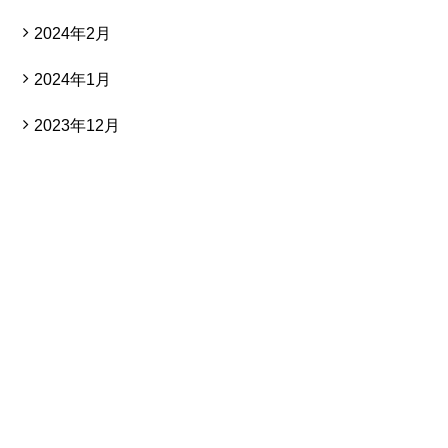
2024年2月
2024年1月
2023年12月
店舗、オフィス、分譲マンションなどのスケ
ルトン工事（原状回復工事）
特殊解体工事はお気軽にご相談ください。
電話でのご相談 受付時間：平日9:00~18:00