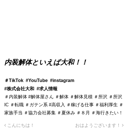
内装解体といえば大和！！
＃TikTok
#YouTube
#instagram
#株式会社大和
#求人情報
＃内装解体 #解体屋さん ＃解体 ＃解体見積 ＃所沢 ＃所沢
IC ＃転職 ＃ガテン系 #高収入 ＃稼げる仕事 ＃福利厚生 ＃
家族手当 ＃協力会社募集 ＃夏休み ＃８月 ＃海行きたい！
投稿ナビゲーション
こんにちは！
おはようございます！