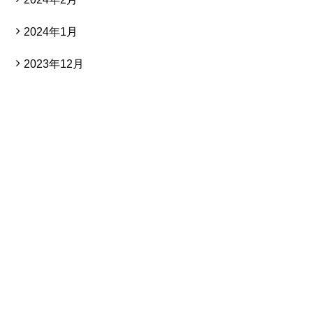
2024年1月
2023年12月
店舗、オフィス、分譲マンションなどのスケ
ルトン工事（原状回復工事）
特殊解体工事はお気軽にご相談ください。
電話でのご相談 受付時間：平日9:00~18:00
04-2941-5490