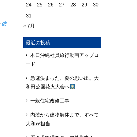
24
25
26
27
28
29
30
31
た
« 7月
最近の投稿
本日沖縄社員旅行動画アップロ
ード
急遽決まった、夏の思い出。大
和田公園花火大会へ
一般住宅改修工事
内装から建物解体まで、すべて
大和が担当