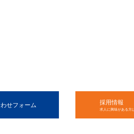
ィス、分譲マンションなどのスケルトン工事（原
特殊解体工事はお気軽にご相談ください。
電話でのご相談 受付時間：平日9:00~18:00
04-2941-5490
採用情報
合わせフォーム
求人に興味がある方