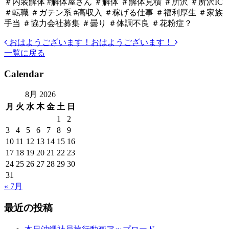
＃内装解体 #解体屋さん ＃解体 ＃解体見積 ＃所沢 ＃所沢IC
＃転職 ＃ガテン系 #高収入 ＃稼げる仕事 ＃福利厚生 ＃家族
手当 ＃協力会社募集 ＃曇り ＃体調不良 ＃花粉症？
おはようございます！
おはようございます！
投
一覧に戻る
稿
Calendar
ナ
ビ
8月 2026
月
火
水
木
金
土
日
ゲ
1
2
ー
3
4
5
6
7
8
9
シ
10
11
12
13
14
15
16
17
18
19
20
21
22
23
ョ
24
25
26
27
28
29
30
ン
31
« 7月
最近の投稿