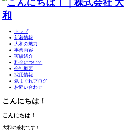
ン
ツ
へ
ス
キ
トップ
ッ
新着情報
プ
大和の魅力
事業内容
実績紹介
料金について
会社概要
採用情報
気まぐれブログ
お問い合わせ
こんにちは！
こんにちは！
大和の兼村です！