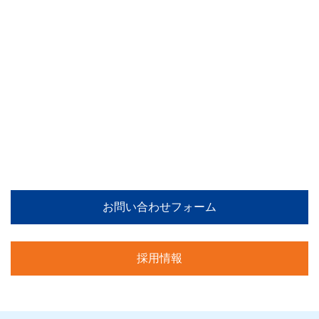
店舗、オフィス、分譲マンションなどのスケ
ルトン工事（原状回復工事）
特殊解体工事はお気軽にご相談ください。
電話でのご相談 受付時間：平日9:00~18:00
04-2941-5490
お問い合わせフォーム
採用情報