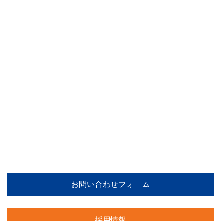
店舗、オフィス、分譲マンションなどのスケ
ルトン工事（原状回復工事）
特殊解体工事はお気軽にご相談ください。
電話でのご相談 受付時間：平日9:00~18:00
04-2941-5490
お問い合わせフォーム
採用情報