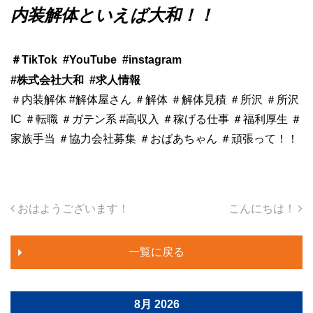
内装解体といえば大和！！
＃TikTok
#YouTube
#instagram
#株式会社大和
#求人情報
＃内装解体 #解体屋さん ＃解体 ＃解体見積 ＃所沢 ＃所沢
IC ＃転職 ＃ガテン系 #高収入 ＃稼げる仕事 ＃福利厚生 ＃
家族手当 ＃協力会社募集 ＃おばあちゃん ＃頑張って！！
投稿ナビゲーション
おはようございます！
こんにちは！
一覧に戻る
8月 2026