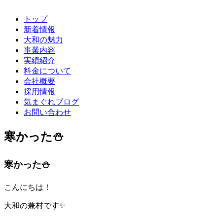
ツ
へ
トップ
ス
新着情報
キ
大和の魅力
ッ
事業内容
プ
実績紹介
料金について
会社概要
採用情報
気まぐれブログ
お問い合わせ
寒かった⛄
寒かった⛄
こんにちは！
大和の兼村です✨