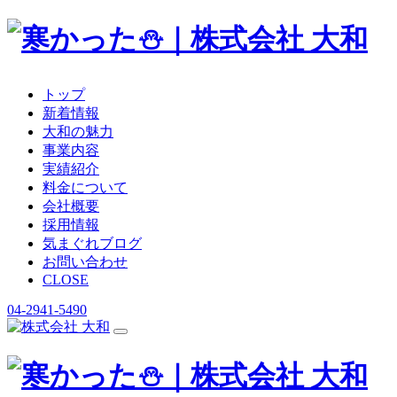
トップ
新着情報
大和の魅力
事業内容
実績紹介
料金について
会社概要
採用情報
気まぐれブログ
お問い合わせ
CLOSE
04-2941-5490
コ
ン
テ
ン