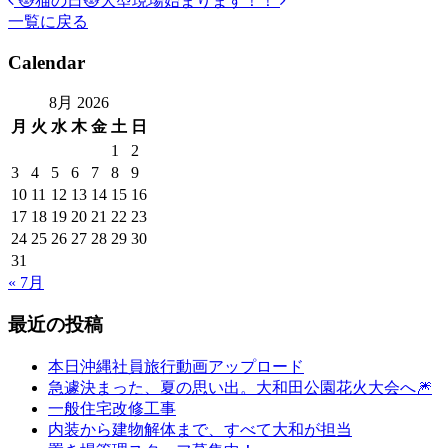
🐱猫の日🐱
大型現場始まります！！
投
一覧に戻る
稿
Calendar
ナ
ビ
8月 2026
月
火
水
木
金
土
日
ゲ
1
2
ー
3
4
5
6
7
8
9
シ
10
11
12
13
14
15
16
17
18
19
20
21
22
23
ョ
24
25
26
27
28
29
30
ン
31
« 7月
最近の投稿
本日沖縄社員旅行動画アップロード
急遽決まった、夏の思い出。大和田公園花火大会へ🎆
一般住宅改修工事
内装から建物解体まで、すべて大和が担当